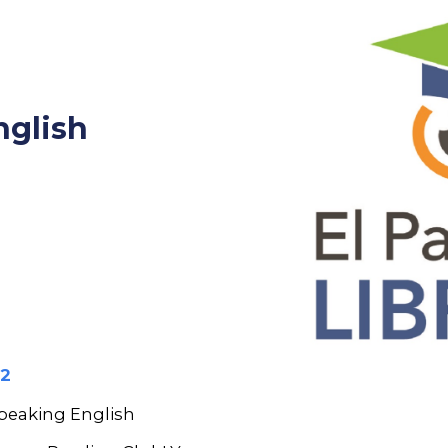
nglish
12
 speaking English