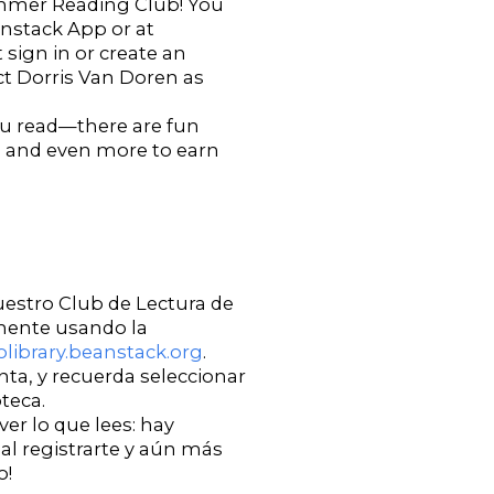
Summer Reading Club! You
anstack App or at
t sign in or create an
t Dorris Van Doren as
ou read—there are fun
up and even more to earn
uestro Club de Lectura de
lmente usando la
olibrary.beanstack.org
.
nta, y recuerda seleccionar
teca.
r lo que lees: hay
al registrarte y aún más
o!